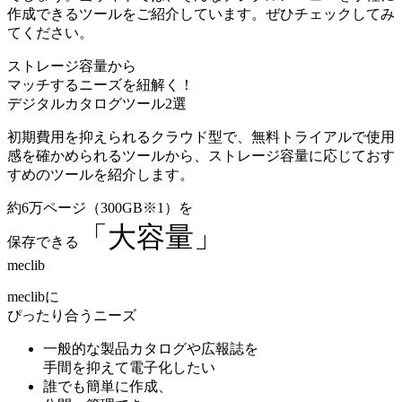
作成できるツールをご紹介しています。ぜひチェックしてみ
てください。
ストレージ容量から
マッチするニーズを紐解く！
デジタルカタログツール2選
初期費用を抑えられるクラウド型
で、
無料トライアルで使用
感を確かめられるツール
から、ストレージ容量に応じておす
すめのツールを紹介します。
約6万ページ（300GB※1）を
「大容量」
保存できる
meclib
meclibに
ぴったり合うニーズ
一般的な製品カタログや広報誌
を
手間を抑えて電子化したい
誰でも
簡単に作成、