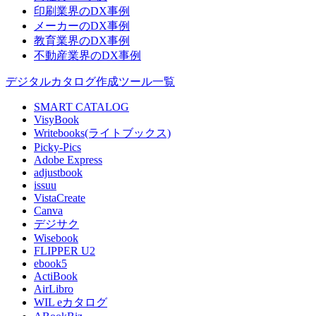
印刷業界のDX事例
メーカーのDX事例
教育業界のDX事例
不動産業界のDX事例
デジタルカタログ作成ツール一覧
SMART CATALOG
VisyBook
Writebooks(ライトブックス)
Picky-Pics
Adobe Express
adjustbook
issuu
VistaCreate
Canva
デジサク
Wisebook
FLIPPER U2
ebook5
ActiBook
AirLibro
WIL eカタログ