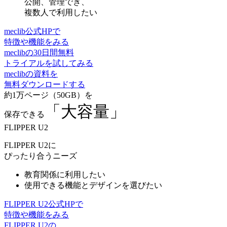
公開、管理
でき、
複数人で利用
したい
meclib公式HPで
特徴や機能をみる
meclibの30日間無料
トライアルを試してみる
meclibの資料を
無料ダウンロードする
約1万ページ（50GB）を
「大容量」
保存できる
FLIPPER U2
FLIPPER U2に
ぴったり合うニーズ
教育関係
に利用したい
使用できる
機能とデザイン
を選びたい
FLIPPER U2公式HPで
特徴や機能をみる
FLIPPER U2の