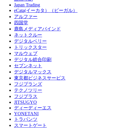
Japan Trading
eCata(イーカタ）（ビーガル）
アルファー
四国堂
鹿島メディアバインド
ネットクルー
デジタルベリー
トリックスター
マルウェブ
デジタル総合印刷
セブンネット
デジタルマックス
東京都ビジネスサービス
フジプランズ
テクノツリー
フジプラス
JITSUGYO
ディーディーエス
YONETANI
トラパンツ
スマートゲート