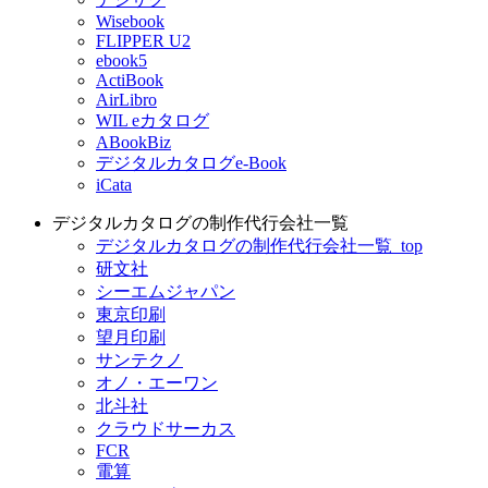
Wisebook
FLIPPER U2
ebook5
ActiBook
AirLibro
WIL eカタログ
ABookBiz
デジタルカタログe-Book
iCata
デジタルカタログの制作代行会社一覧
デジタルカタログの制作代行会社一覧_top
研文社
シーエムジャパン
東京印刷
望月印刷
サンテクノ
オノ・エーワン
北斗社
クラウドサーカス
FCR
電算