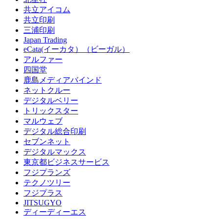
共立アイコム
共立印刷
三浦印刷
Japan Trading
eCata(イーカタ）（ビーガル）
アルファー
四国堂
鹿島メディアバインド
ネットクルー
デジタルベリー
トリックスター
マルウェブ
デジタル総合印刷
セブンネット
デジタルマックス
東京都ビジネスサービス
フジプランズ
テクノツリー
フジプラス
JITSUGYO
ディーディーエス