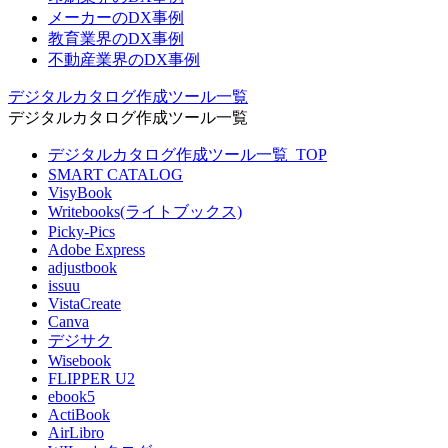
メーカーのDX事例
教育業界のDX事例
不動産業界のDX事例
デジタルカタログ作成ツール一覧
デジタルカタログ作成ツール一覧
デジタルカタログ作成ツール一覧_TOP
SMART CATALOG
VisyBook
Writebooks(ライトブックス)
Picky-Pics
Adobe Express
adjustbook
issuu
VistaCreate
Canva
デジサク
Wisebook
FLIPPER U2
ebook5
ActiBook
AirLibro