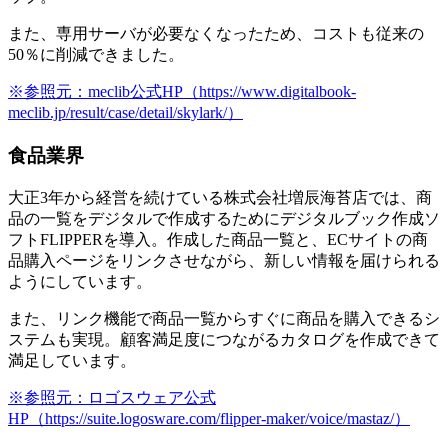
また、
専用サーバが必要なくなったため、コストも従来の
50％に削減できました
。
※参照元：meclib公式HP（https://www.digitalbook-
meclib.jp/result/case/detail/skylark/）
食品業界
大正3年から経営を続けている株式会社増辰海苔店では、商
品の一覧をデジタルで作成するためにデジタルブック作成ソ
フトFLIPPERを導入。
作成した商品一覧と、ECサイトの商
品購入ページをリンクさせながら、新しい情報を届けられる
ようにしています
。
また、リンク機能で商品一覧からすぐに商品を購入できるシ
ステムも実現。顧客満足度につながるカタログを作成できて
満足しています。
※参照元：ロゴスウェア公式
HP（https://suite.logosware.com/flipper-maker/voice/mastaz/）