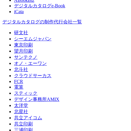
ABookBiz
デジタルカタログe-Book
iCata
デジタルカタログの制作代行会社一覧
研文社
シーエムジャパン
東京印刷
望月印刷
サンテクノ
オノ・エーワン
北斗社
クラウドサーカス
FCR
電算
スティック
デザイン事務所AMIX
太洋堂
北星社
共立アイコム
共立印刷
三浦印刷