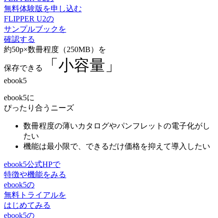
無料体験版を申し込む
FLIPPER U2の
サンプルブックを
確認する
約50p×数冊程度（250MB）を
「小容量」
保存できる
ebook5
ebook5に
ぴったり合うニーズ
数冊程度の薄いカタログやパンフレット
の電子化がし
たい
機能は最小限
で、できるだけ価格を抑えて導入したい
ebook5公式HPで
特徴や機能をみる
ebook5の
無料トライアルを
はじめてみる
ebook5の