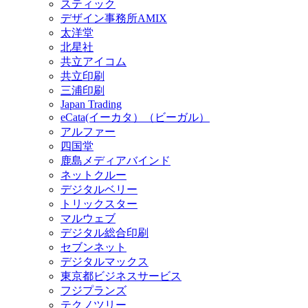
スティック
デザイン事務所AMIX
太洋堂
北星社
共立アイコム
共立印刷
三浦印刷
Japan Trading
eCata(イーカタ）（ビーガル）
アルファー
四国堂
鹿島メディアバインド
ネットクルー
デジタルベリー
トリックスター
マルウェブ
デジタル総合印刷
セブンネット
デジタルマックス
東京都ビジネスサービス
フジプランズ
テクノツリー