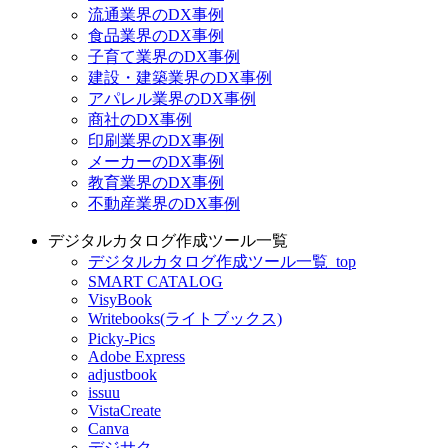
流通業界のDX事例
食品業界のDX事例
子育て業界のDX事例
建設・建築業界のDX事例
アパレル業界のDX事例
商社のDX事例
印刷業界のDX事例
メーカーのDX事例
教育業界のDX事例
不動産業界のDX事例
デジタルカタログ作成ツール一覧
デジタルカタログ作成ツール一覧_top
SMART CATALOG
VisyBook
Writebooks(ライトブックス)
Picky-Pics
Adobe Express
adjustbook
issuu
VistaCreate
Canva
デジサク