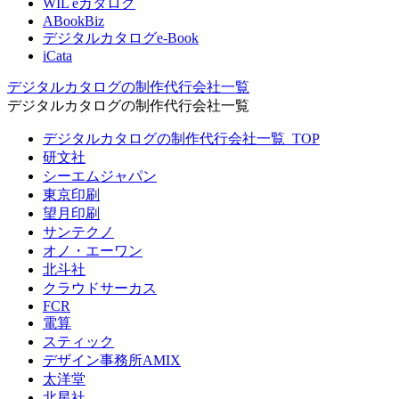
WIL eカタログ
ABookBiz
デジタルカタログe-Book
iCata
デジタルカタログの制作代行会社一覧
デジタルカタログの制作代行会社一覧
デジタルカタログの制作代行会社一覧_TOP
研文社
シーエムジャパン
東京印刷
望月印刷
サンテクノ
オノ・エーワン
北斗社
クラウドサーカス
FCR
電算
スティック
デザイン事務所AMIX
太洋堂
北星社