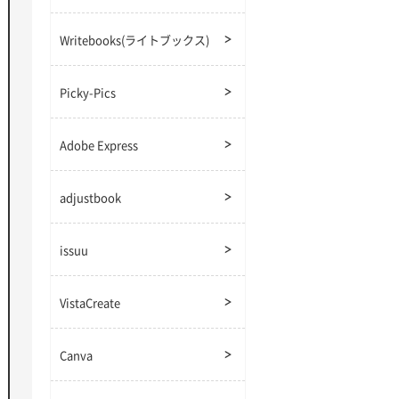
Writebooks(ライトブックス)
Picky-Pics
Adobe Express
adjustbook
issuu
VistaCreate
Canva