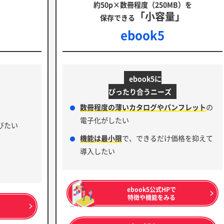
を
約50p×数冊程度（250MB）を
」
「小容量」
保存できる
ebook5
ebook5に
ぴったり合うニーズ
数冊程度の薄いカタログやパンフレット
の
電子化がしたい
びたい
機能は最小限
で、できるだけ価格を抑えて
導入したい
ebook5公式HPで
特徴や機能をみる
で